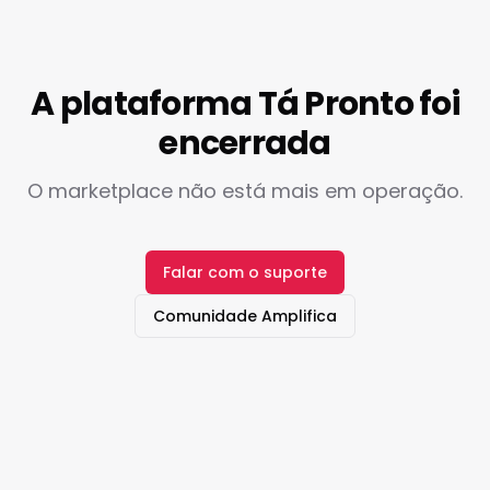
A plataforma Tá Pronto foi
encerrada
O marketplace não está mais em operação.
Falar com o suporte
Comunidade Amplifica