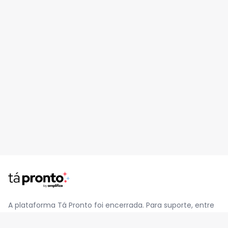
A plataforma Tá Pronto foi encerrada. Para suporte, entre
em contato pelo e-mail
contato@jatapronto.com.br
.