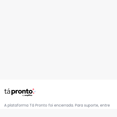
A plataforma Tá Pronto foi encerrada. Para suporte, entre
em contato pelo e-mail
contato@jatapronto.com.br
.