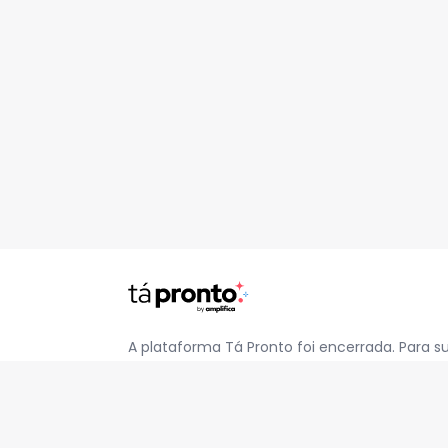
A plataforma Tá Pronto foi encerrada. Para s
pelo e-mail
contato@jatapronto.com.br
.
REDES SOCIAIS