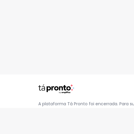
A plataforma Tá Pronto foi encerrada. Para s
pelo e-mail
contato@jatapronto.com.br
.
REDES SOCIAIS