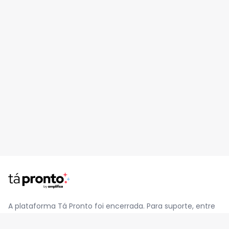
A plataforma Tá Pronto foi encerrada. Para suporte, entre
em contato pelo e-mail
contato@jatapronto.com.br
.