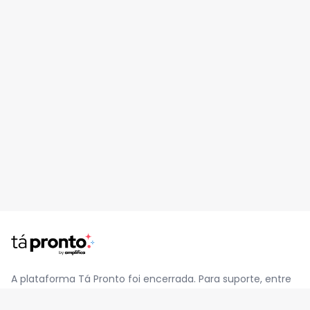
A plataforma Tá Pronto foi encerrada. Para suporte, entre
em contato pelo e-mail
contato@jatapronto.com.br
.