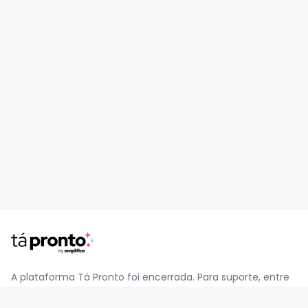
A plataforma Tá Pronto foi encerrada. Para suporte, entre
em contato pelo e-mail
contato@jatapronto.com.br
.