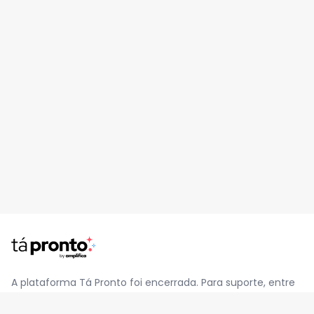
A plataforma Tá Pronto foi encerrada. Para suporte, entre
em contato pelo e-mail
contato@jatapronto.com.br
.