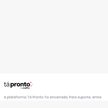
A plataforma Tá Pronto foi encerrada. Para suporte, entre
em contato pelo e-mail
contato@jatapronto.com.br
.