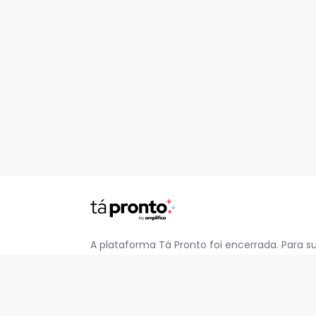
A plataforma Tá Pronto foi encerrada. Para s
pelo e-mail
contato@jatapronto.com.br
.
REDES SOCIAIS