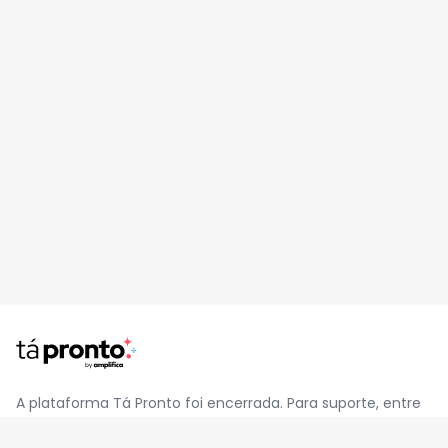
A plataforma Tá Pronto foi encerrada. Para suporte, entre
em contato pelo e-mail
contato@jatapronto.com.br
.