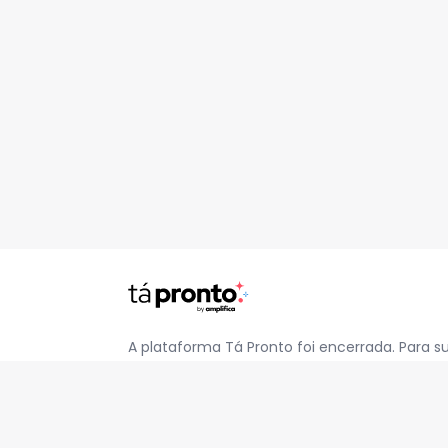
A plataforma Tá Pronto foi encerrada. Para s
pelo e-mail
contato@jatapronto.com.br
.
REDES SOCIAIS