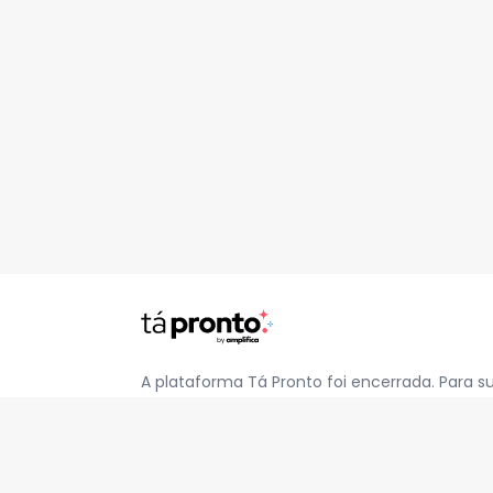
A plataforma Tá Pronto foi encerrada. Para s
pelo e-mail
contato@jatapronto.com.br
.
REDES SOCIAIS