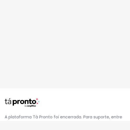
A plataforma Tá Pronto foi encerrada. Para suporte, entre
em contato pelo e-mail
contato@jatapronto.com.br
.