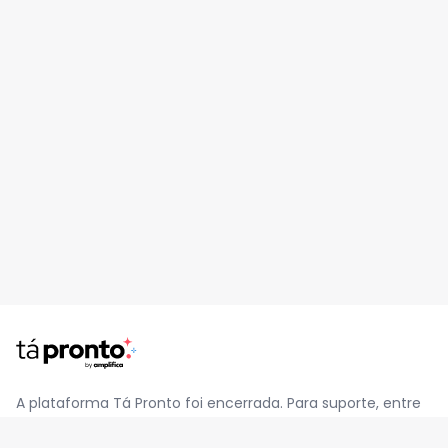
A plataforma Tá Pronto foi encerrada. Para suporte, entre
em contato pelo e-mail
contato@jatapronto.com.br
.