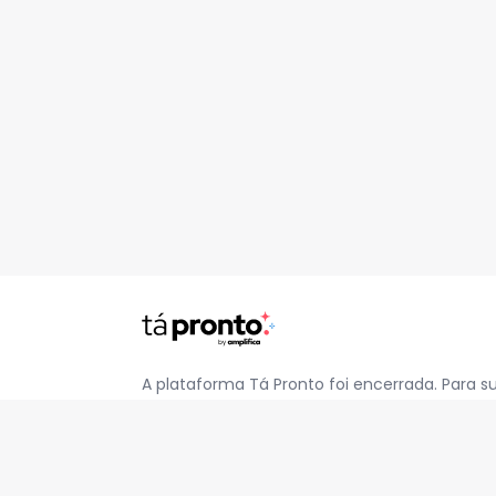
A plataforma Tá Pronto foi encerrada. Para s
pelo e-mail
contato@jatapronto.com.br
.
REDES SOCIAIS