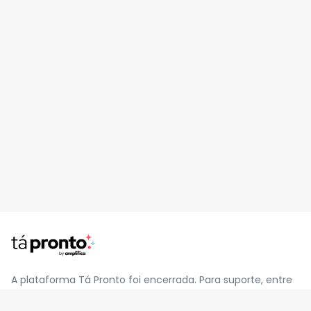
A plataforma Tá Pronto foi encerrada. Para suporte, entre
em contato pelo e-mail
contato@jatapronto.com.br
.