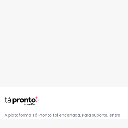
A plataforma Tá Pronto foi encerrada. Para suporte, entre
em contato pelo e-mail
contato@jatapronto.com.br
.