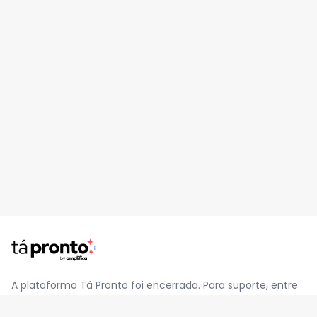
A plataforma Tá Pronto foi encerrada. Para suporte, entre
em contato pelo e-mail
contato@jatapronto.com.br
.