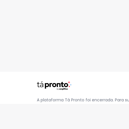
A plataforma Tá Pronto foi encerrada. Para s
pelo e-mail
contato@jatapronto.com.br
.
REDES SOCIAIS