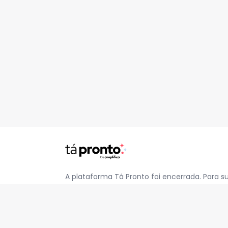
A plataforma Tá Pronto foi encerrada. Para s
pelo e-mail
contato@jatapronto.com.br
.
REDES SOCIAIS