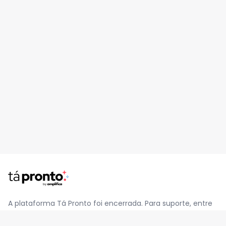
A plataforma Tá Pronto foi encerrada. Para suporte, entre
em contato pelo e-mail
contato@jatapronto.com.br
.