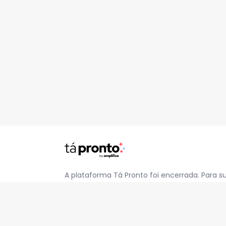
A plataforma Tá Pronto foi encerrada. Para s
pelo e-mail
contato@jatapronto.com.br
.
REDES SOCIAIS