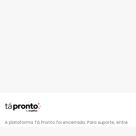
A plataforma Tá Pronto foi encerrada. Para suporte, entre
em contato pelo e-mail
contato@jatapronto.com.br
.