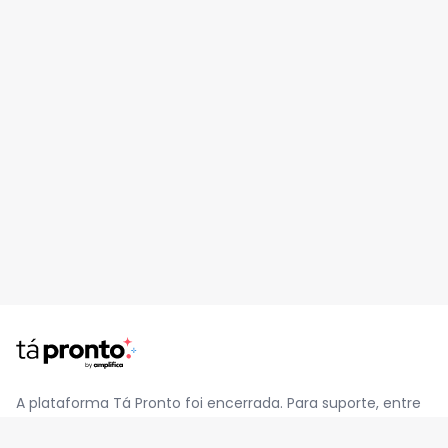
A plataforma Tá Pronto foi encerrada. Para suporte, entre
em contato pelo e-mail
contato@jatapronto.com.br
.