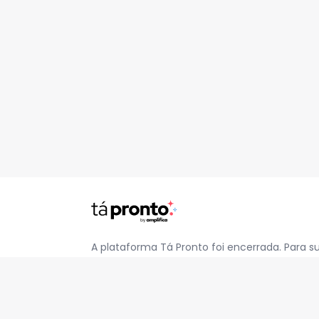
A plataforma Tá Pronto foi encerrada. Para s
pelo e-mail
contato@jatapronto.com.br
.
REDES SOCIAIS