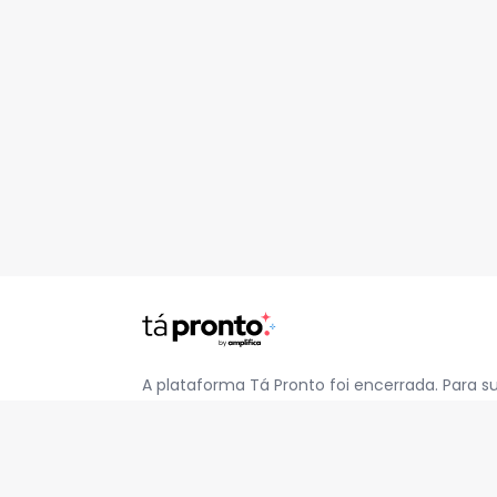
A plataforma Tá Pronto foi encerrada. Para s
pelo e-mail
contato@jatapronto.com.br
.
REDES SOCIAIS