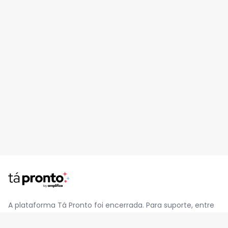
A plataforma Tá Pronto foi encerrada. Para suporte, entre
em contato pelo e-mail
contato@jatapronto.com.br
.