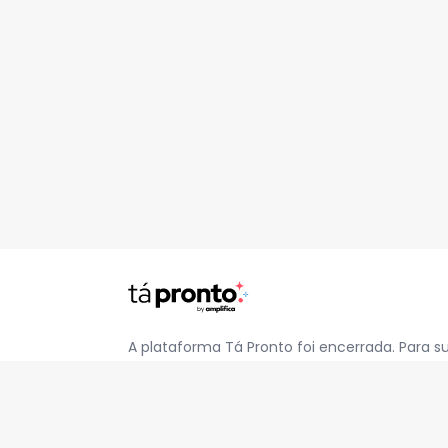
A plataforma Tá Pronto foi encerrada. Para s
pelo e-mail
contato@jatapronto.com.br
.
REDES SOCIAIS