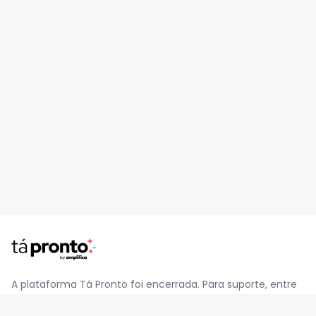
A plataforma Tá Pronto foi encerrada. Para suporte, entre
em contato pelo e-mail
contato@jatapronto.com.br
.