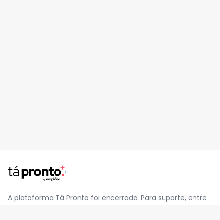
A plataforma Tá Pronto foi encerrada. Para suporte, entre
em contato pelo e-mail
contato@jatapronto.com.br
.