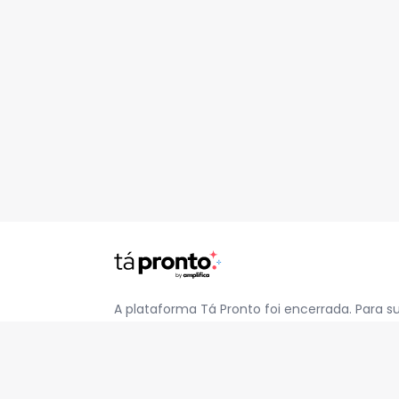
A plataforma Tá Pronto foi encerrada. Para s
pelo e-mail
contato@jatapronto.com.br
.
REDES SOCIAIS