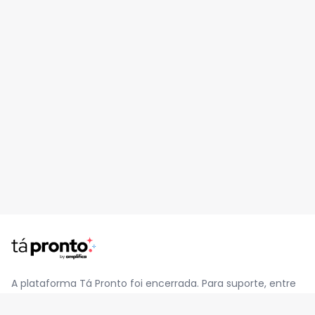
A plataforma Tá Pronto foi encerrada. Para suporte, entre
em contato pelo e-mail
contato@jatapronto.com.br
.