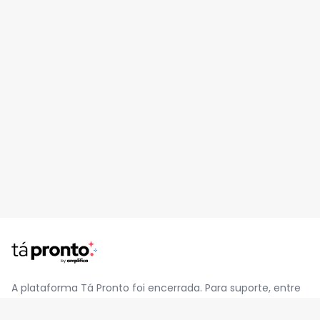
A plataforma Tá Pronto foi encerrada. Para suporte, entre
em contato pelo e-mail
contato@jatapronto.com.br
.