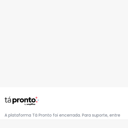
A plataforma Tá Pronto foi encerrada. Para suporte, entre
em contato pelo e-mail
contato@jatapronto.com.br
.