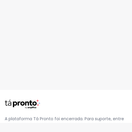
A plataforma Tá Pronto foi encerrada. Para suporte, entre
em contato pelo e-mail
contato@jatapronto.com.br
.