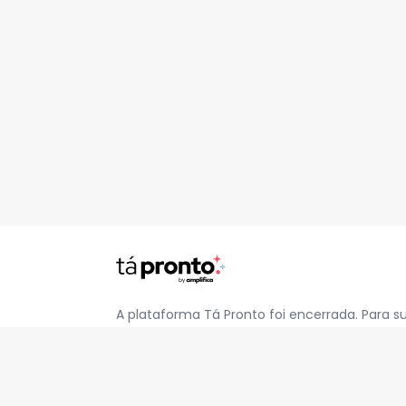
A plataforma Tá Pronto foi encerrada. Para s
pelo e-mail
contato@jatapronto.com.br
.
REDES SOCIAIS