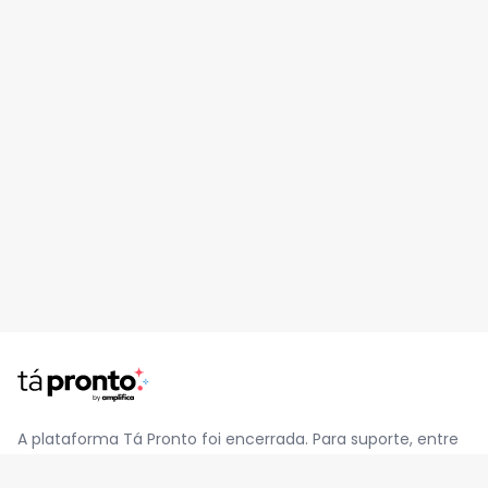
A plataforma Tá Pronto foi encerrada. Para suporte, entre
em contato pelo e-mail
contato@jatapronto.com.br
.