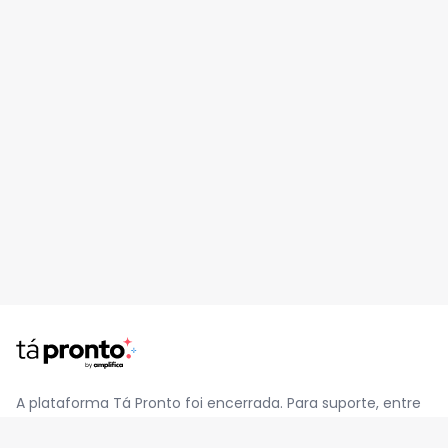
A plataforma Tá Pronto foi encerrada. Para suporte, entre
em contato pelo e-mail
contato@jatapronto.com.br
.