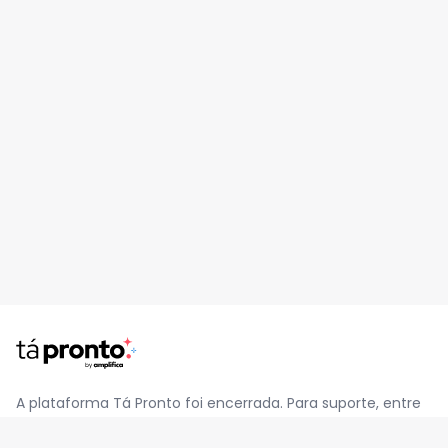
A plataforma Tá Pronto foi encerrada. Para suporte, entre
em contato pelo e-mail
contato@jatapronto.com.br
.