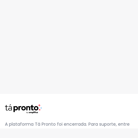
A plataforma Tá Pronto foi encerrada. Para suporte, entre
em contato pelo e-mail
contato@jatapronto.com.br
.