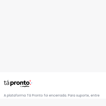
A plataforma Tá Pronto foi encerrada. Para suporte, entre
em contato pelo e-mail
contato@jatapronto.com.br
.