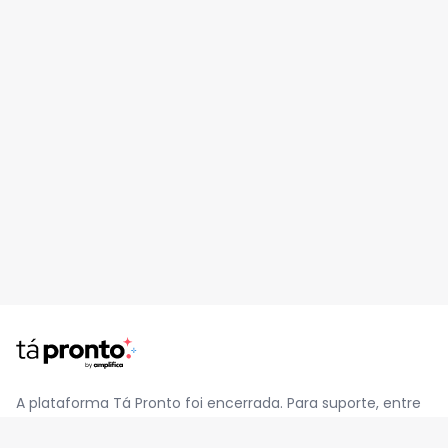
A plataforma Tá Pronto foi encerrada. Para suporte, entre
em contato pelo e-mail
contato@jatapronto.com.br
.