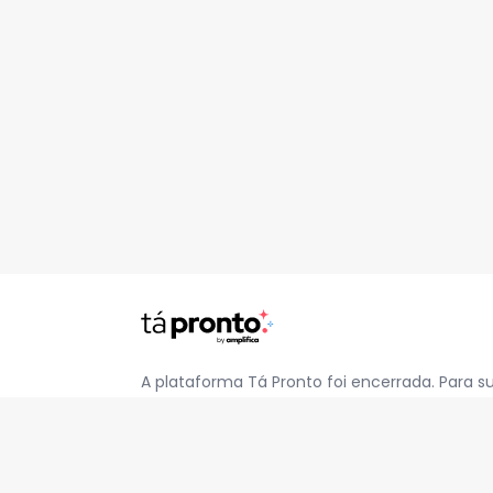
A plataforma Tá Pronto foi encerrada. Para s
pelo e-mail
contato@jatapronto.com.br
.
REDES SOCIAIS