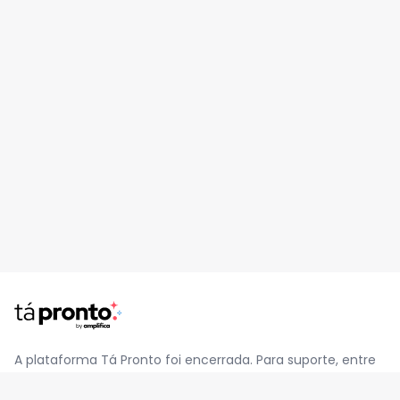
A plataforma Tá Pronto foi encerrada. Para suporte, entre
em contato pelo e-mail
contato@jatapronto.com.br
.