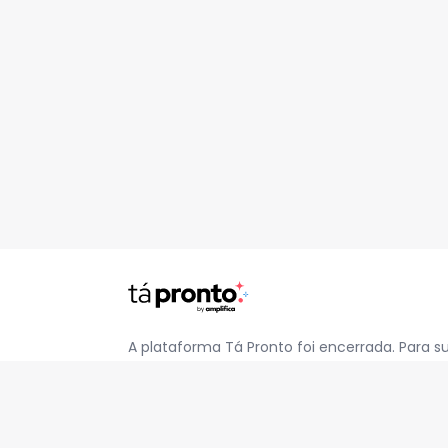
A plataforma Tá Pronto foi encerrada. Para s
pelo e-mail
contato@jatapronto.com.br
.
REDES SOCIAIS