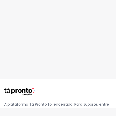
A plataforma Tá Pronto foi encerrada. Para suporte, entre
em contato pelo e-mail
contato@jatapronto.com.br
.