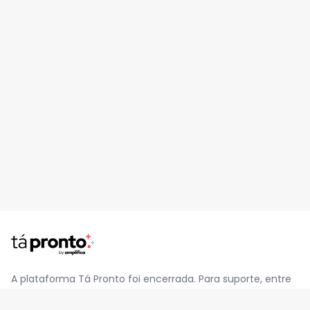
A plataforma Tá Pronto foi encerrada. Para suporte, entre
em contato pelo e-mail
contato@jatapronto.com.br
.