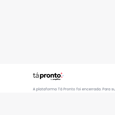
A plataforma Tá Pronto foi encerrada. Para s
pelo e-mail
contato@jatapronto.com.br
.
REDES SOCIAIS